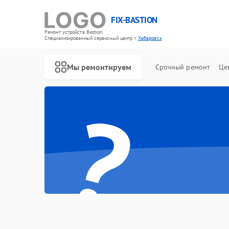
FIX-BASTION
Ремонт устройств Bastion
Специализированный cервисный центр г.
Хабаровск
Мы ремонтируем
Срочный ремонт
Це
?